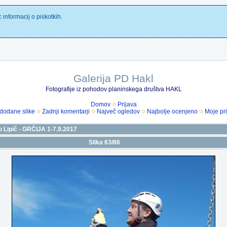
 informacij o piskotkih.
Galerija PD Hakl
Fotografije iz pohodov planinskega društva HAKL
Domov
Prijava
dodane slike
Zadnji komentarji
Največ ogledov
Najbolje ocenjeno
Moje pri
 Lipič - GRČIJA 1-7.9.2017
Slika 63/86