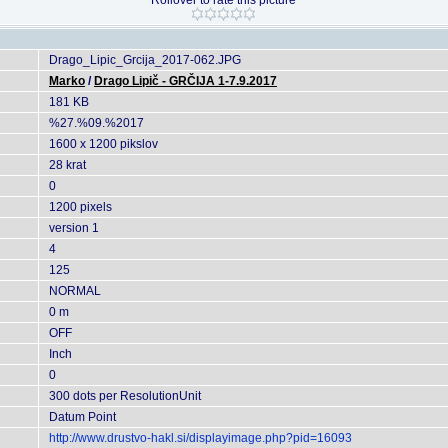
Rollover to rate this picture
Drago_Lipic_Grcija_2017-062.JPG
Marko
/
Drago Lipič - GRČIJA 1-7.9.2017
181 KB
%27.%09.%2017
1600 x 1200 pikslov
28 krat
0
1200 pixels
version 1
4
125
NORMAL
0 m
OFF
Inch
0
300 dots per ResolutionUnit
Datum Point
http://www.drustvo-hakl.si/displayimage.php?pid=16093