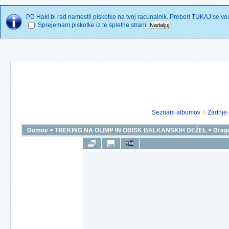
PD Hakl bi rad namestil piskotke na tvoj racunalnik. Preberi
TUKAJ
se vec
Sprejemam piskotke iz te spletne strani.
Seznam albumov
Zadnje 
Domov
>
TREKING NA OLIMP IN OBISK BALKANSKIH DEŽEL
>
Drago