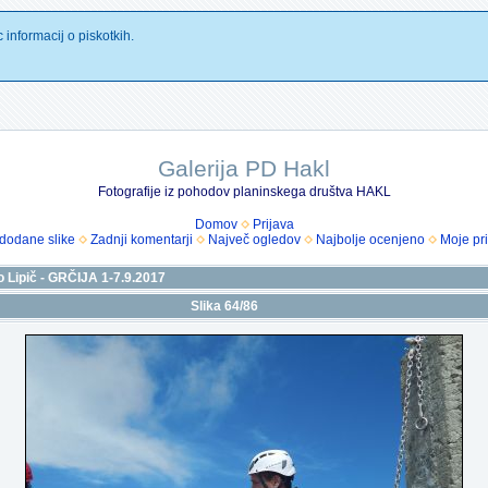
 informacij o piskotkih.
Galerija PD Hakl
Fotografije iz pohodov planinskega društva HAKL
Domov
Prijava
dodane slike
Zadnji komentarji
Največ ogledov
Najbolje ocenjeno
Moje pri
 Lipič - GRČIJA 1-7.9.2017
Slika 64/86