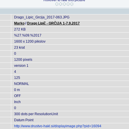
Rollover to rate this picture
Drago_Lipic_Grcija_2017-063.JPG
Marko
/
Drago Lipič - GRČIJA 1-7.9.2017
272 KB
%27.%09.%2017
1600 x 1200 pikslov
23 krat
0
1200 pixels
version 1
4
125
NORMAL
0 m
OFF
Inch
0
300 dots per ResolutionUnit
Datum Point
http://www.drustvo-hakl.si/displayimage.php?pid=16094