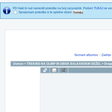
PD Hakl bi rad namestil piskotke na tvoj racunalnik. Preberi
TUKAJ
se vec
Sprejemam piskotke iz te spletne strani.
Seznam albumov
Zadnje 
Domov
>
TREKING NA OLIMP IN OBISK BALKANSKIH DEŽEL
>
Drago