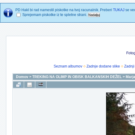
PD Hakl bi rad namestil piskotke na tvoj racunalnik. Preberi
TUKAJ
se vec
Sprejemam piskotke iz te spletne strani.
Fotog
Seznam albumov
Zadnje dodane slike
Zadnji
Domov
>
TREKING NA OLIMP IN OBISK BALKANSKIH DEŽEL
>
Marja