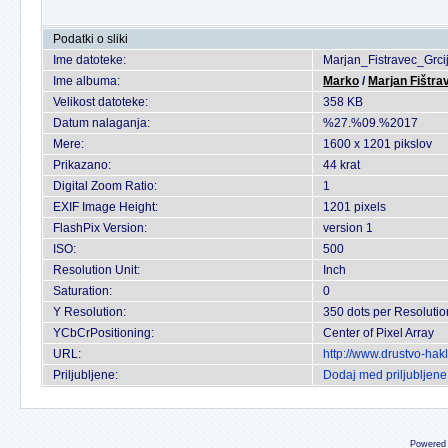
Podatki o sliki
Ime datoteke:
Marjan_Fistravec_Grc
Ime albuma:
Marko
/
Marjan Fištra
Velikost datoteke:
358 KB
Datum nalaganja:
%27.%09.%2017
Mere:
1600 x 1201 pikslov
Prikazano:
44 krat
Digital Zoom Ratio:
1
EXIF Image Height:
1201 pixels
FlashPix Version:
version 1
ISO:
500
Resolution Unit:
Inch
Saturation:
0
Y Resolution:
350 dots per Resolutio
YCbCrPositioning:
Center of Pixel Array
URL:
http://www.drustvo-ha
Priljubljene:
Dodaj med priljubljene
Powered