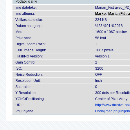
Podatki o sliki
Ime datoteke:
Marjan_Fistravec_P
Ime albuma:
Marko
/
Marjan Fištr
Velikost datoteke:
224 KB
Datum nalaganja:
%23.%01.%2018
Mere:
1600 x 1067 pikslov
Prikazano:
58 krat
Digital Zoom Ratio:
1
EXIF Image Height:
1067 pixels
FlashPix Version:
version 1
Gain Control:
2
ISO:
3200
Noise Reduction:
OFF
Resolution Unit:
Inch
Saturation:
0
Y Resolution:
300 dots per Resoluti
YCbCrPositioning:
Center of Pixel Array
URL:
http://www.drustvo-h
Priljubljene:
Dodaj med priljubljen