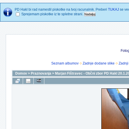
PD Hakl bi rad namestil piskotke na tvoj racunalnik. Preberi
TUKAJ
se vec
Sprejemam piskotke iz te spletne strani.
Fotog
Seznam albumov
Zadnje dodane slike
Zadnji
Domov
>
Praznovanja
>
Marjan Fištravec - Občni zbor PD Hakl 20.1.2