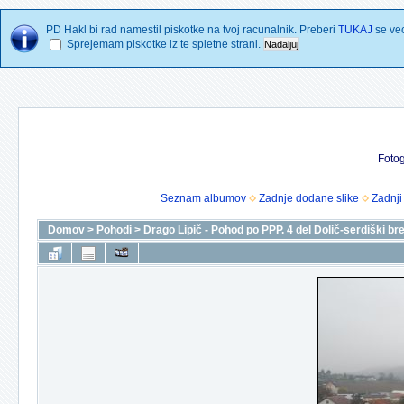
PD Hakl bi rad namestil piskotke na tvoj racunalnik. Preberi
TUKAJ
se vec
Sprejemam piskotke iz te spletne strani.
Fotog
Seznam albumov
Zadnje dodane slike
Zadnji
Domov
>
Pohodi
>
Drago Lipič - Pohod po PPP. 4 del Dolič-serdiški b