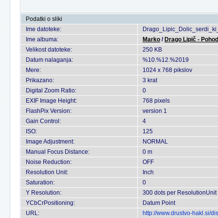
Podatki o sliki
Ime datoteke:
Drago_Lipic_Dolic_serdi_
Ime albuma:
Marko
/
Drago Lipič - Pohod
Velikost datoteke:
250 KB
Datum nalaganja:
%10.%12.%2019
Mere:
1024 x 768 pikslov
Prikazano:
3 krat
Digital Zoom Ratio:
0
EXIF Image Height:
768 pixels
FlashPix Version:
version 1
Gain Control:
4
ISO:
125
Image Adjustment:
NORMAL
Manual Focus Distance:
0 m
Noise Reduction:
OFF
Resolution Unit:
Inch
Saturation:
0
Y Resolution:
300 dots per ResolutionUnit
YCbCrPositioning:
Datum Point
URL:
http://www.drustvo-hakl.si/