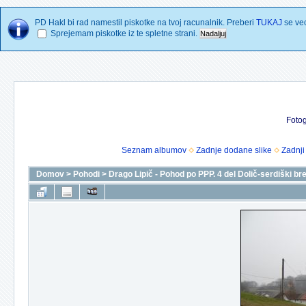
PD Hakl bi rad namestil piskotke na tvoj racunalnik. Preberi
TUKAJ
se vec
Sprejemam piskotke iz te spletne strani.
Fotog
Seznam albumov
Zadnje dodane slike
Zadnji
Domov
>
Pohodi
>
Drago Lipič - Pohod po PPP. 4 del Dolič-serdiški b