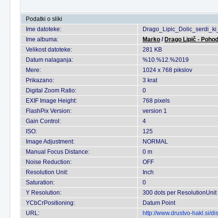
Podatki o sliki
Ime datoteke:
Drago_Lipic_Dolic_serdi_
Ime albuma:
Marko
/
Drago Lipič - Pohod
Velikost datoteke:
281 KB
Datum nalaganja:
%10.%12.%2019
Mere:
1024 x 768 pikslov
Prikazano:
3 krat
Digital Zoom Ratio:
0
EXIF Image Height:
768 pixels
FlashPix Version:
version 1
Gain Control:
4
ISO:
125
Image Adjustment:
NORMAL
Manual Focus Distance:
0 m
Noise Reduction:
OFF
Resolution Unit:
Inch
Saturation:
0
Y Resolution:
300 dots per ResolutionUnit
YCbCrPositioning:
Datum Point
URL:
http://www.drustvo-hakl.si/