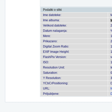
Podatki o sliki
Ime datoteke:
Ime albuma:
Velikost datoteke:
Datum nalaganja:
Mere:
1
Prikazano:
2
Digital Zoom Ratio:
EXIF Image Height:
1
FlashPix Version:
v
ISO:
Resolution Unit:
I
Saturation:
Y Resolution:
3
YCbCrPositioning:
URL:
h
Priljubljene:
D