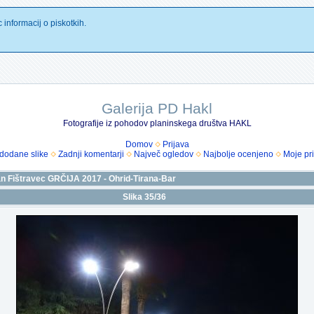
 informacij o piskotkih.
Galerija PD Hakl
Fotografije iz pohodov planinskega društva HAKL
Domov
Prijava
dodane slike
Zadnji komentarji
Največ ogledov
Najbolje ocenjeno
Moje pri
n Fištravec GRČIJA 2017 - Ohrid-Tirana-Bar
Slika 35/36