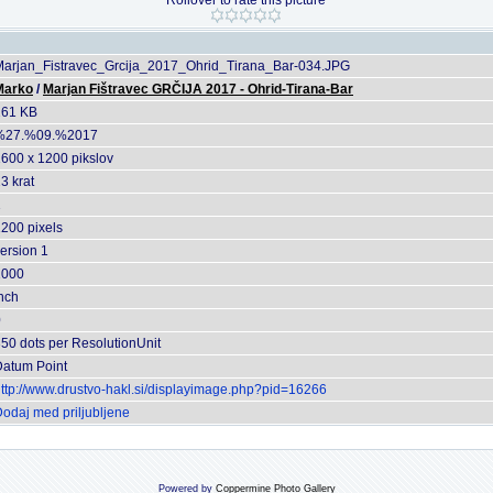
Rollover to rate this picture
Marjan_Fistravec_Grcija_2017_Ohrid_Tirana_Bar-034.JPG
Marko
/
Marjan Fištravec GRČIJA 2017 - Ohrid-Tirana-Bar
261 KB
%27.%09.%2017
600 x 1200 pikslov
3 krat
1
200 pixels
ersion 1
1000
nch
0
50 dots per ResolutionUnit
Datum Point
ttp://www.drustvo-hakl.si/displayimage.php?pid=16266
odaj med priljubljene
Powered by
Coppermine Photo Gallery