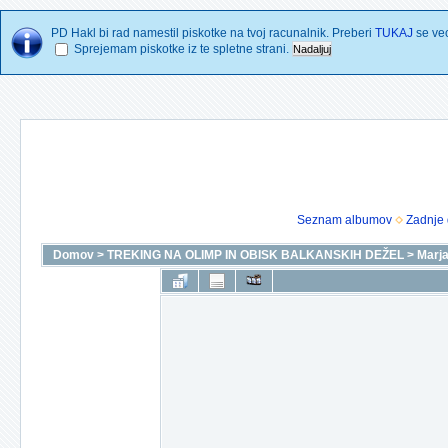
PD Hakl bi rad namestil piskotke na tvoj racunalnik. Preberi
TUKAJ
se vec
Sprejemam piskotke iz te spletne strani.
Seznam albumov
Zadnje 
Domov
>
TREKING NA OLIMP IN OBISK BALKANSKIH DEŽEL
>
Marja