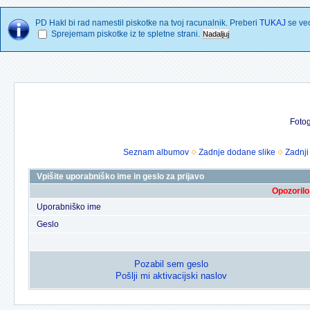
PD Hakl bi rad namestil piskotke na tvoj racunalnik. Preberi
TUKAJ
se vec
Sprejemam piskotke iz te spletne strani.
Fotog
Seznam albumov
Zadnje dodane slike
Zadnji
Vpišite uporabniško ime in geslo za prijavo
Opozorilo
Uporabniško ime
Geslo
Pozabil sem geslo
Pošlji mi aktivacijski naslov